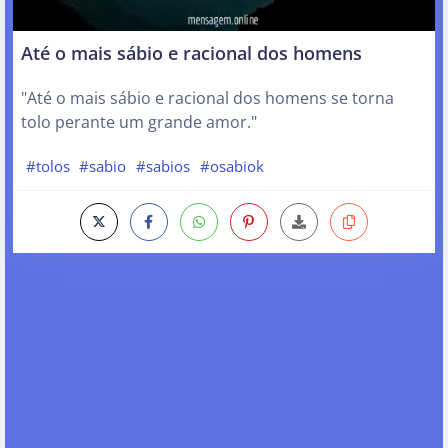
Até o mais sábio e racional dos homens
"Até o mais sábio e racional dos homens se torna
tolo perante um grande amor."
#tolos
#sabio
#sabios
#osabiok