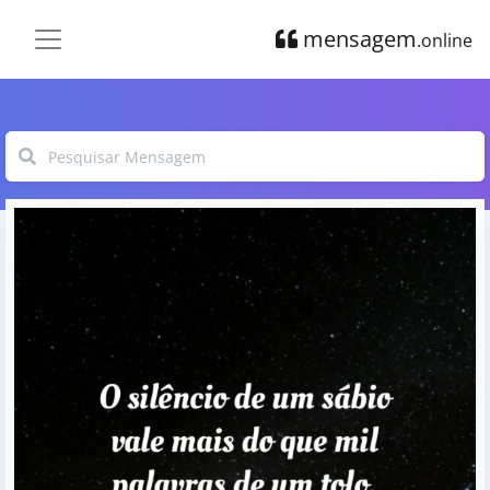
mensagem
.online