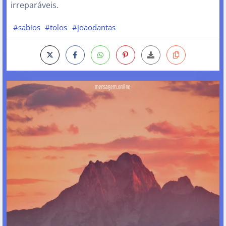
irreparáveis.
#sabios
#tolos
#joaodantas