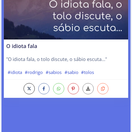
O idiota fala
"O idiota fala, o tolo discute, o sábio escuta…"
#idiota
#rodrigo
#sabios
#sabio
#tolos