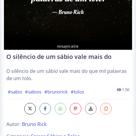
O silêncio de um sábio vale mais do
O silêncio de um sábio vale mais do que mil palavras
de um tolo.
1.5K
#sabio
#sabios
#brunorick
#tolos
Autor:
Bruno Rick