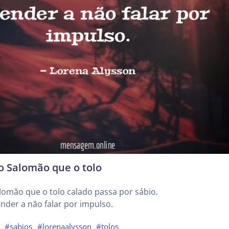
io Salomão que o tolo
Salomão que o tolo calado passa por sábio.
nder a não falar por impulso.
#sabios
#lorenaalysson
#tolos