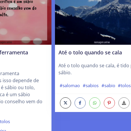
 ferramenta
Até o tolo quando se cala
Até o tolo quando se cala, é tido
sábio.
erramenta
 isso depende de
#salomao
#sabios
#sabio
#tolos
é sábio ou tolo,
ica é um sábio
io conselho vem do
tolos
eira