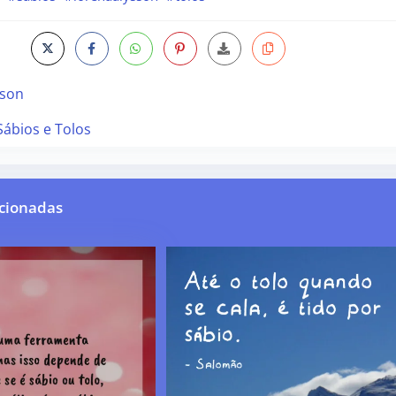
sson
Sábios e Tolos
cionadas