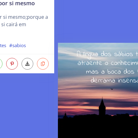
 por si mesmo
or si mesmo;porque a
 si cairá em
tes
#sabios