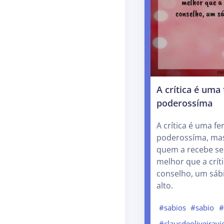
A crítica é uma
poderossíma
A crítica é uma f
poderossíma, mas
quem a recebe se 
melhor que a crít
conselho, um sáb
alto.
#sabios
#sabio
#
#clausdeoliveiravi