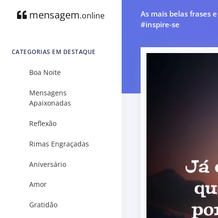
mensagem
As mais belas frases 
.online
#inspire-se
CATEGORIAS EM DESTAQUE
Boa Noite
Mensagens
Apaixonadas
Reflexão
Rimas Engraçadas
Aniversário
Amor
Gratidão