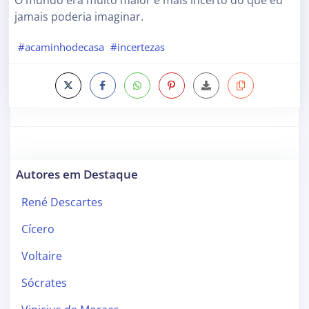
O mundo era muito maior e mais incerto do que eu
jamais poderia imaginar.
#acaminhodecasa
#incertezas
Autores em Destaque
René Descartes
Cícero
Voltaire
Sócrates