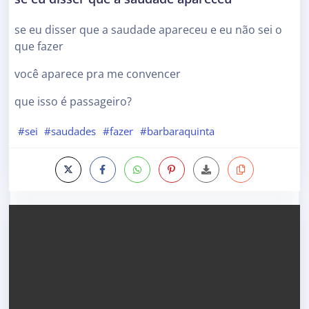
se eu disser que a saudade apareceu e eu não sei o
que fazer
você aparece pra me convencer
que isso é passageiro?
#sei
#saudades
#fazer
#barbaraquinta