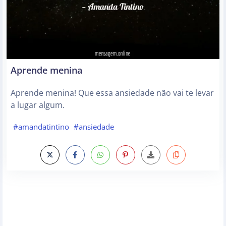
Aprende menina
Aprende menina! Que essa ansiedade não vai te levar
a lugar algum.
#amandatintino
#ansiedade