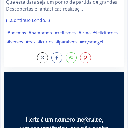
Que esta data seja um ponto de partida de grandes
Descobertas e fantásticas realizaç…
(…Continue Lendo…)
#poemas
#namorado
#reflexoes
#irma
#felicitacoes
#versos
#paz
#curtos
#parabens
#crysrangel