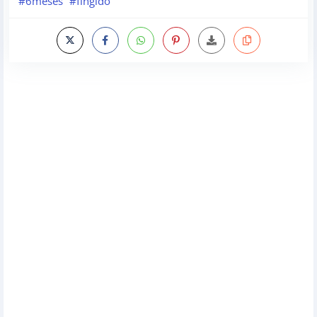
#6meses
#fingido