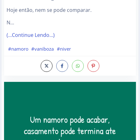
Hoje então, nem se pode comparar.
N…
(…Continue Lendo…)
#namoro
#vaniboza
#niver