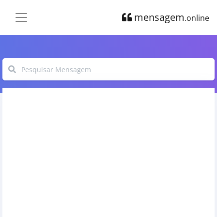
mensagem
.online