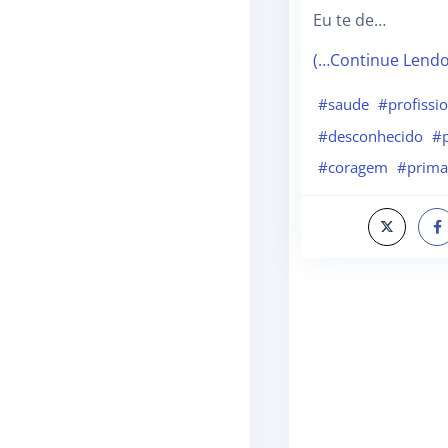
Eu te de…
(…Continue Lend
#saude
#profissi
#desconhecido
#
#coragem
#prim