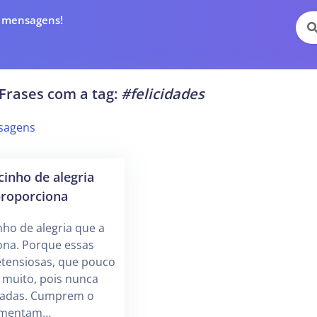
e mensagens!
Frases com a tag:
#felicidades
sagens
inho de alegria
proporciona
ho de alegria que a
ona. Porque essas
etensiosas, que pouco
muito, pois nunca
radas. Cumprem o
limentam…