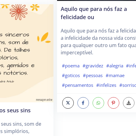
Aquilo que para nós faz a
felicidade ou
Aquilo que para nós faz a felicid
a infelicidade da nossa vida const
para qualquer outro um fato qu
imperceptível.
#poema
#gravidez
#alegria
#infe
#goticos
#pessoas
#mamae
#pensamentos
#infelizes
#sorris
os seus sins
 seus sins, som de
s simplórios,