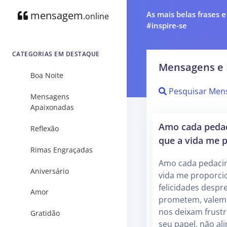
mensagem
As mais belas frases 
.online
#inspire-se
CATEGORIAS EM DESTAQUE
Mensagens e 
Boa Noite
Pesquisar Men
Mensagens
Apaixonadas
Amo cada pedac
Reflexão
que a vida me 
Rimas Engraçadas
Amo cada pedacin
Aniversário
vida me proporci
felicidades despr
Amor
prometem, valem 
nos deixam frust
Gratidão
seu papel, não a