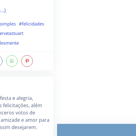
o…)
simples
#felicidades
enatastuart
lesmente
esta e alegria,
 felicitações, além
nceros votos de
 amizade e amor para
ssim desejarem.