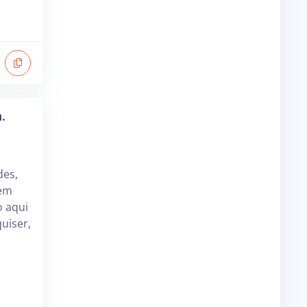
.
des,
 em
o aqui
uiser,