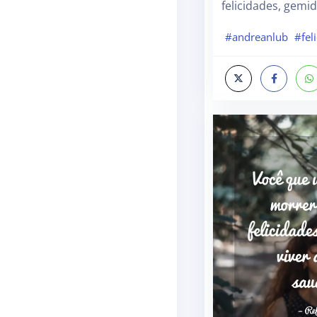
felicidades, gemi
#andreanlub
#fel