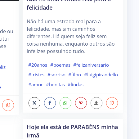
felicidade
Não há uma estrada real para a
felicidade, mas sim caminhos
ade ou
diferentes. Há quem seja feliz sem
itui
coisa nenhuma, enquanto outros são
ase
infelizes possuindo tudo.
#20anos
#poemas
#felizaniversario
liz
#tristes
#sorriso
#filho
#luigipirandello
#amor
#bonitas
#lindas
o
Hoje ela está de PARABÉNS minha
irmã