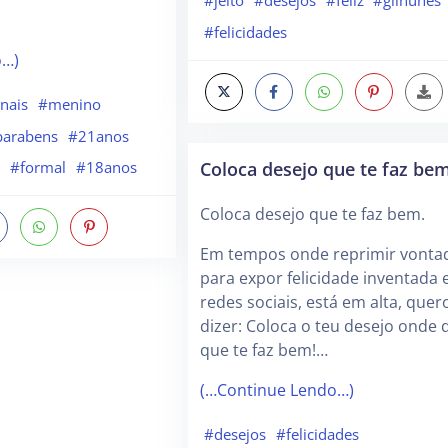
#jeito
#desejos
#feliz
#gilnunes
#felicidades
o…)
onais
#menino
parabens
#21anos
Coloca desejo que te faz bem
a
#formal
#18anos
Coloca desejo que te faz bem.
Em tempos onde reprimir vonta
para expor felicidade inventada
redes sociais, está em alta, quer
dizer: Coloca o teu desejo onde q
que te faz bem!…
(…Continue Lendo…)
#desejos
#felicidades