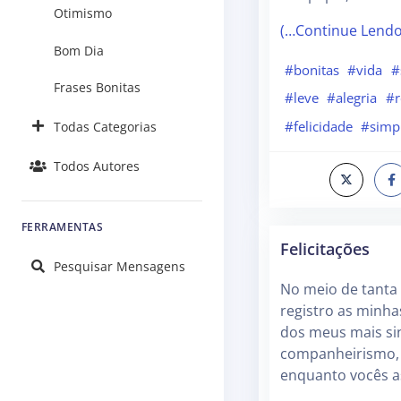
Otimismo
(…Continue Lend
Bom Dia
#bonitas
#vida
#
Frases Bonitas
#leve
#alegria
#r
#felicidade
#simp
Todas Categorias
Todos Autores
FERRAMENTAS
Felicitações
Pesquisar Mensagens
No meio de tanta f
registro as minhas
dos meus mais si
companheirismo,
enquanto vocês a