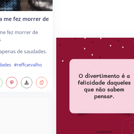
a me fez morrer de
me fez morrer de
s
 apenas de saudades.
dades
#reffcarvalho