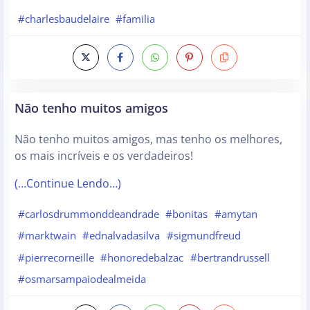
#charlesbaudelaire
#familia
Não tenho muitos amigos
Não tenho muitos amigos, mas tenho os melhores,
os mais incríveis e os verdadeiros!
(…Continue Lendo…)
#carlosdrummonddeandrade
#bonitas
#amytan
#marktwain
#ednalvadasilva
#sigmundfreud
#pierrecorneille
#honoredebalzac
#bertrandrussell
#osmarsampaiodealmeida