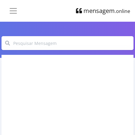
mensagem
.online