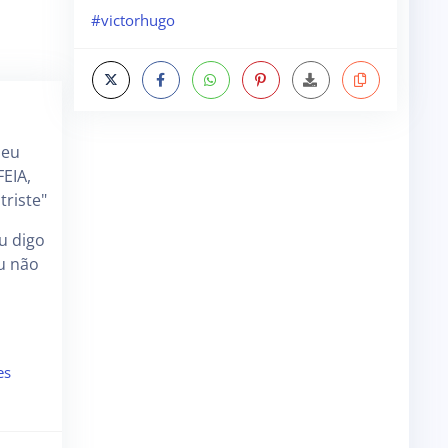
#victorhugo
meu
EIA,
triste"
u digo
u não
es