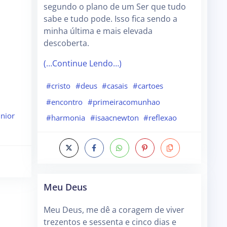
segundo o plano de um Ser que tudo
sabe e tudo pode. Isso fica sendo a
minha última e mais elevada
descoberta.
(…Continue Lendo…)
#cristo
#deus
#casais
#cartoes
#encontro
#primeiracomunhao
unior
#harmonia
#isaacnewton
#reflexao
Meu Deus
Meu Deus, me dê a coragem de viver
trezentos e sessenta e cinco dias e