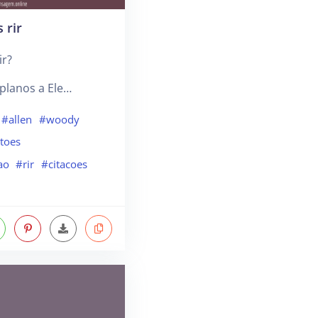
 rir
ir?
planos a Ele…
#allen
#woody
toes
ao
#rir
#citacoes