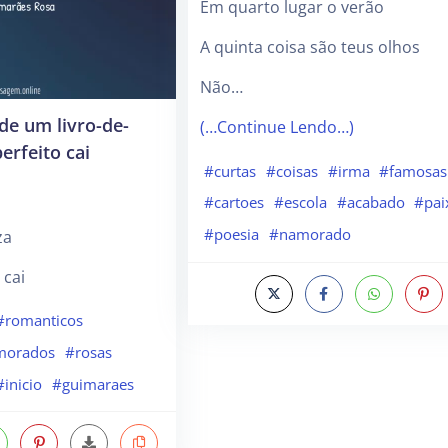
Em quarto lugar o verão
A quinta coisa são teus olhos
Não…
 de um livro-de-
(…Continue Lendo…)
rfeito cai
#curtas
#coisas
#irma
#famosas
#cartoes
#escola
#acabado
#pai
#poesia
#namorado
za
 cai
#romanticos
morados
#rosas
#inicio
#guimaraes