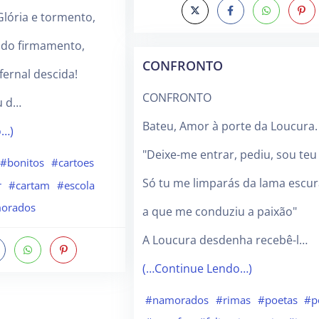
Glória e tormento,
i do firmamento,
CONFRONTO
nfernal descida!
CONFRONTO
u d…
Bateu, Amor à porte da Loucura.
o…)
"Deixe-me entrar, pediu, sou teu
#bonitos
#cartoes
Só tu me limparás da lama escur
r
#cartam
#escola
orados
a que me conduziu a paixão"
A Loucura desdenha recebê-l…
(…Continue Lendo…)
#namorados
#rimas
#poetas
#p