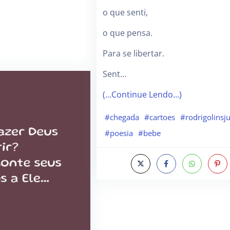
o que senti,
o que pensa.
Para se libertar.
Sent…
(…Continue Lendo…)
#chegada
#cartoes
#rodrigolinsj
#poesia
#bebe