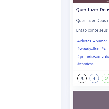
Quer fazer Deus
Quer fazer Deus r
Então conte seus 
#idiotas
#humor
#woodyallen
#car
#primeiracomunh
#comicas