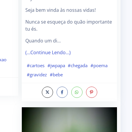
Seja bem vinda às nossas vidas!
Nunca se esqueça do quão importante
tu és.
Quando um di…
(…Continue Lendo…)
xao
#cartoes
#jwpapa
#chegada
#poema
#gravidez
#bebe