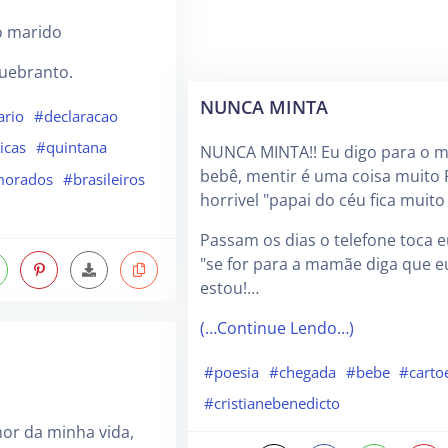
o marido
uebranto.
NUNCA MINTA
ario
#declaracao
icas
#quintana
NUNCA MINTA!! Eu digo para o 
bebê, mentir é uma coisa muito F
orados
#brasileiros
horrivel "papai do céu fica muito 
Passam os dias o telefone toca e
"se for para a mamãe diga que e
estou!…
(…Continue Lendo…)
#poesia
#chegada
#bebe
#carto
#cristianebenedicto
hor da minha vida,