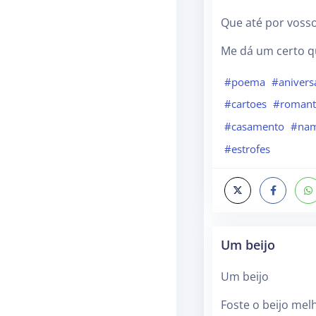
Que até por voss
Me dá um certo q
#poema
#anivers
#cartoes
#romant
#casamento
#nam
#estrofes
Um beijo
Um beijo
Foste o beijo mel