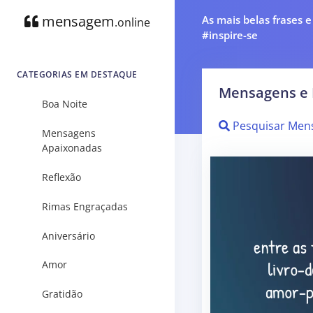
mensagem
As mais belas frases 
.online
#inspire-se
CATEGORIAS EM DESTAQUE
Mensagens e 
Boa Noite
Pesquisar Men
Mensagens
Apaixonadas
Reflexão
Rimas Engraçadas
Aniversário
Amor
Gratidão