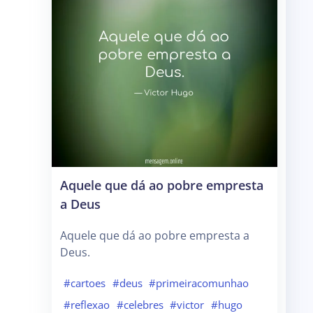
Aquele que dá ao pobre empresta
a Deus
Aquele que dá ao pobre empresta a
Deus.
#cartoes
#deus
#primeiracomunhao
#reflexao
#celebres
#victor
#hugo