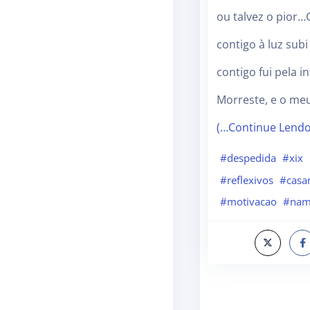
ou talvez o pior…
contigo à luz sub
contigo fui pela i
Morreste, e o me
(…Continue Lend
#despedida
#xix
#reflexivos
#casa
#motivacao
#nam