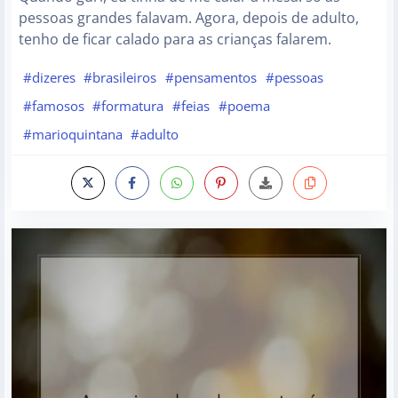
pessoas grandes falavam. Agora, depois de adulto,
tenho de ficar calado para as crianças falarem.
#dizeres
#brasileiros
#pensamentos
#pessoas
#famosos
#formatura
#feias
#poema
#marioquintana
#adulto