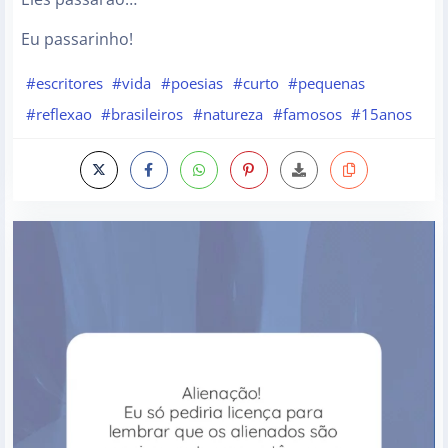
Eu passarinho!
#escritores
#vida
#poesias
#curto
#pequenas
#reflexao
#brasileiros
#natureza
#famosos
#15anos