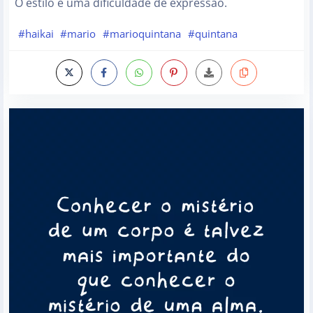
O estilo é uma dificuldade de expressão.
#haikai
#mario
#marioquintana
#quintana