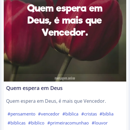
Quem espera em Deus
Quem espera em Deus, é mais que Vencedor.
#pensamento
#vencedor
#biblica
#cristas
#biblia
#biblicas
#biblico
#primeiracomunhao
#louvor