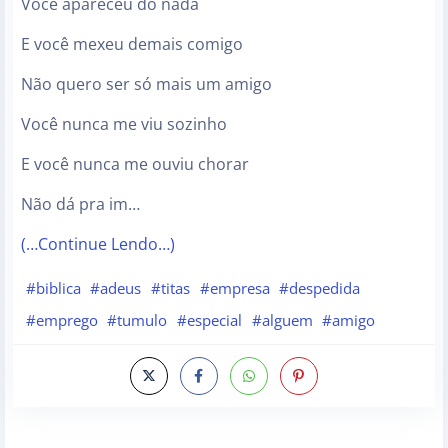
Você apareceu do nada
E você mexeu demais comigo
Não quero ser só mais um amigo
Você nunca me viu sozinho
E você nunca me ouviu chorar
Não dá pra im…
(…Continue Lendo…)
#biblica
#adeus
#titas
#empresa
#despedida
#emprego
#tumulo
#especial
#alguem
#amigo