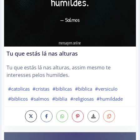
Tu que estás lá nas alturas
Tu que estás lá nas alturas, assim mesmo te
interesses pelos humildes.
#catolicas
#cristas
#biblicas
#biblica
#versiculo
#biblicos
#salmos
#biblia
#religiosas
#humildade