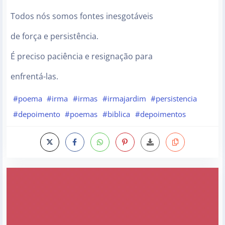
Todos nós somos fontes inesgotáveis
de força e persistência.
É preciso paciência e resignação para
enfrentá-las.
#poema
#irma
#irmas
#irmajardim
#persistencia
#depoimento
#poemas
#biblica
#depoimentos