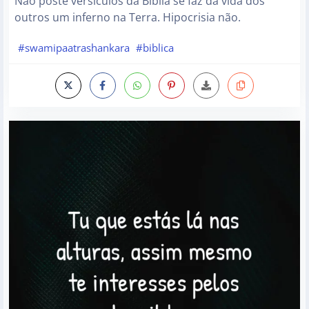
Não poste versículos da Bíblia se faz da vida dos
outros um inferno na Terra. Hipocrisia não.
#swamipaatrashankara
#biblica