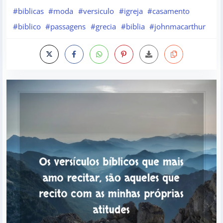
#biblicas
#moda
#versiculo
#igreja
#casamento
#biblico
#passagens
#grecia
#biblia
#johnmacarthur