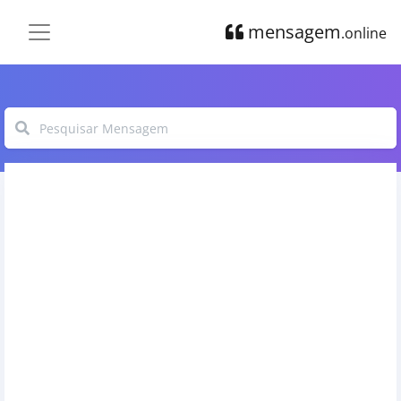
mensagem
.online