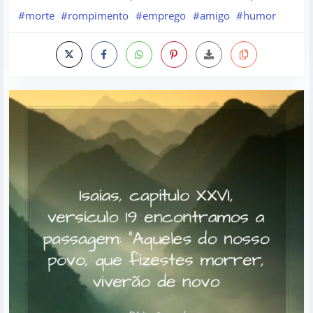
#morte
#rompimento
#emprego
#amigo
#humor