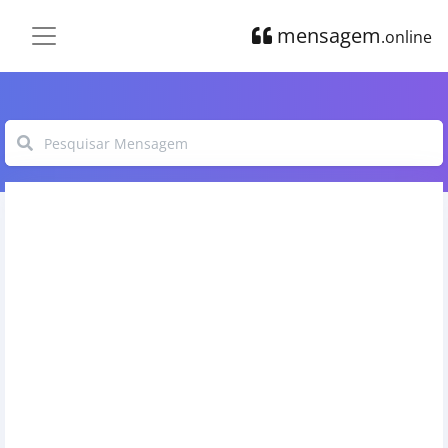
mensagem
.online