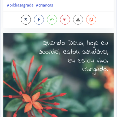
#bibliasagrada
#criancas