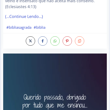
velho e insensato que não aceita mais conselho.
(Eclesiastes 4:13)
(…Continue Lendo…)
#bibliasagrada
#biblia