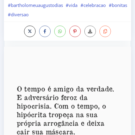
#bartholomeuaugustodias
#vida
#celebracao
#bonitas
#diversao