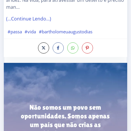
aridez. Na vida, para atravessar um deserto é preciso
man…
(…Continue Lendo…)
#passa
#vida
#bartholomeuaugustodias