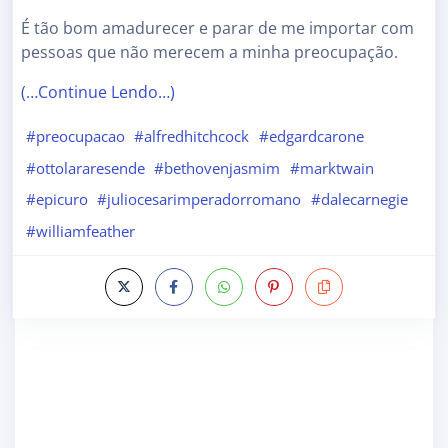
É tão bom amadurecer e parar de me importar com
pessoas que não merecem a minha preocupação.
(…Continue Lendo…)
#preocupacao
#alfredhitchcock
#edgardcarone
#ottolararesende
#bethovenjasmim
#marktwain
#epicuro
#juliocesarimperadorromano
#dalecarnegie
#williamfeather