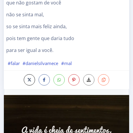
que não gostam de você
não se sinta mal,
so se sinta mais feliz ainda,
pois tem gente que daria tudo
para ser igual a você.
#falar
#danielsilvamece
#mal