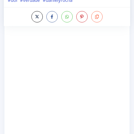
#doi
#verdade
#danielyrocha