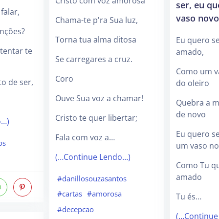
Cristo com voz amorosa
ser, eu qu
falar,
vaso novo
Chama-te p'ra Sua luz,
nções?
Torna tua alma ditosa
Eu quero se
tentar te
amado,
Se carregares a cruz.
Como um v
Coro
o de ser,
do oleiro
Ouve Sua voz a chamar!
Quebra a mi
de novo
Cristo te quer libertar;
o…)
Eu quero se
Fala com voz a…
os
um vaso n
(…Continue Lendo…)
Como Tu qu
amado
#danillosouzasantos
#cartas
#amorosa
Tu és…
#decepcao
(…Continue