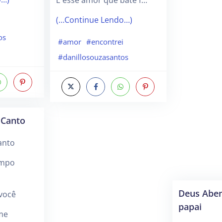
(…Continue Lendo…)
os
#amor
#encontrei
#danillosouzasantos
 Canto
anto
empo
Deus Abe
 você
papai
 me