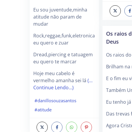
Eu sou juventude,minha
atitude não param de
mudar
Os raios 
Rock,reggae,funk,eletronica
Deus
eu quero e zuar
Dread,piercing e tatuagem
Os raios d
eu quero te marcar
Brilham na
Hoje meu cabelo é
E o fim eu 
vermelho amanha sei lá
(…
Continue Lendo…)
Também Um
#danillosouzasantos
Eu tenho já 
#atitude
Das trevas f
Agora Crist