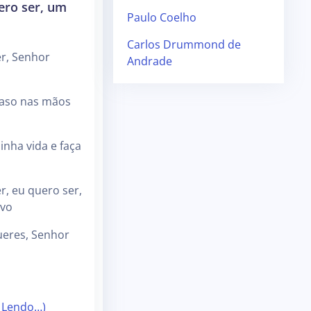
ero ser, um
Paulo Coelho
Carlos Drummond de
r, Senhor
Andrade
aso nas mãos
nha vida e faça
r, eu quero ser,
ovo
eres, Senhor
 Lendo…)