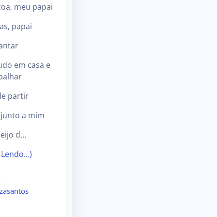
oa, meu papai
as, papai
antar
udo em casa e
abalhar
e partir
junto a mim
eijo d…
 Lendo…)
o
zasantos