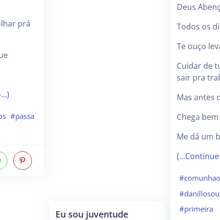
Deus Abenç
olhar prá
Todos os di
Te ouço lev
que
Cuidar de t
sair pra tr
o…)
Mas antes d
os
#passa
Chega bem 
Me dá um b
(…Continue
#comunha
#danillosou
#primeira
Eu sou juventude