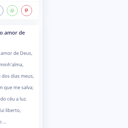
do amor de
o amor de Deus,
 minh'alma,
vi dos dias meus,
 que me salva;
do céu a luz.
ui liberto,
o …