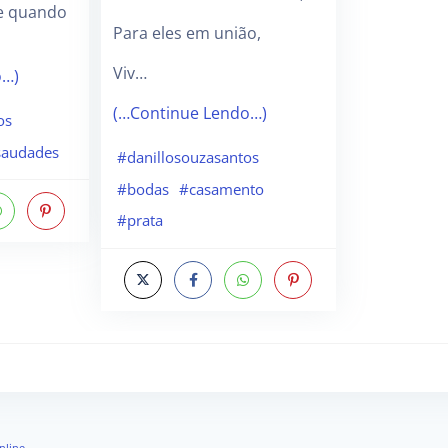
e quando
Para eles em união,
Viv…
o…)
(…Continue Lendo…)
os
saudades
#danillosouzasantos
#bodas
#casamento
#prata
nline