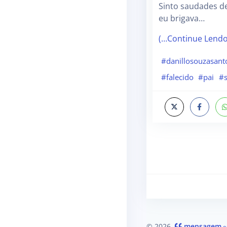
Sinto saudades d
eu brigava…
(…Continue Lend
#danillosouzasant
#falecido
#pai
#
© 2026
mensagem
.o