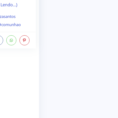
 Lendo…)
zasantos
#comunhao