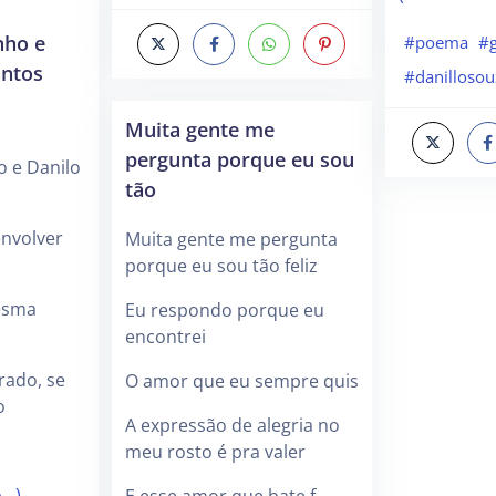
nho e
#poema
#g
antos
#danillosou
Muita gente me
pergunta porque eu sou
o e Danilo
tão
nvolver
Muita gente me pergunta
porque eu sou tão feliz
esma
Eu respondo porque eu
encontrei
rado, se
O amor que eu sempre quis
o
A expressão de alegria no
meu rosto é pra valer
o…)
E esse amor que bate f…