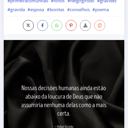
#primeiracomunhao
#filhos
#helgirgirodo
#gravidez
#gravida
#esposa
#bonitas
#conselhos
#poema