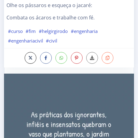
Olhe os pássaros e esqueça o jacaré:
Combata os ácaros e trabalhe com fé.
#curso
#fim
#helgirgirodo
#engenharia
#engenhariacivil
#civil