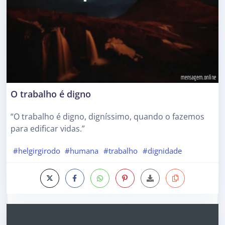
O trabalho é digno
“O trabalho é digno, digníssimo, quando o fazemos
para edificar vidas.”
#helgirgirodo
#humana
#trabalho
#dignidade