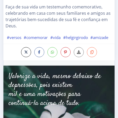
Faça de sua vida um testemunho comemorativo,
celebrando em casa com seus familiares e amigos as
trajetórias bem-sucedidas de sua fé e confiança em
Deus.
#versos
#comemorar
#vida
#helgirgirodo
#amizade