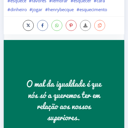
#esquece
#favores
#lembrar
#esquecer
#cara
#dinheiro
#jogar
#henrybecque
#esquecimento