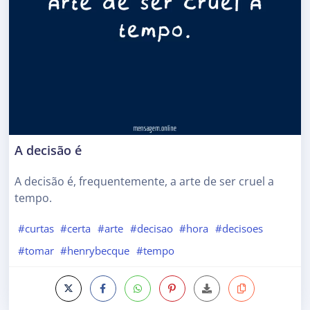
A decisão é
A decisão é, frequentemente, a arte de ser cruel a
tempo.
#curtas
#certa
#arte
#decisao
#hora
#decisoes
#tomar
#henrybecque
#tempo