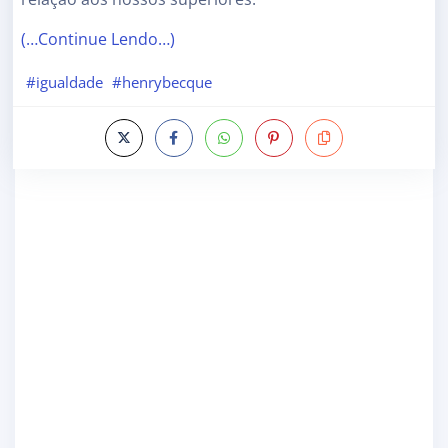
(…Continue Lendo…)
#igualdade
#henrybecque