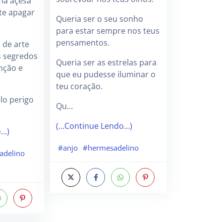
ma açesa
te apagar
Queria ser o seu sonho
para estar sempre nos teus
pensamentos.
 de arte
s segredos
Queria ser as estrelas para
nção e
que eu pudesse iluminar o
teu coração.
elo perigo
Qu…
(…Continue Lendo…)
o…)
#anjo
#hermesadelino
adelino