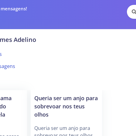
e mensagens!
rmes Adelino
s
sagens
hama
Queria ser um anjo para
ndo
sobrevoar nos teus
la
olhos
Queria ser um anjo para
sobrevoar nos teus olhos.