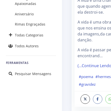
A vida é uma cha
Apaixonadas
que quando agen
ela destroi-se.
Aniversário
A vida é uma obra
Rimas Engraçadas
que nos ensina o
da imagens,da ca
Todas Categorias
danção.
Todos Autores
A vida é passar p
encontrand…
FERRAMENTAS
(…Continue Lend
Pesquisar Mensagens
#poema
#hermes
#gravidez