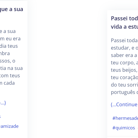
que a sua
Passei to
vida a est
e a sua
em eu era
Passei toda
dia teus
estudar, e 
ombra
saber era a
ssos, o
teu corpo, 
tia na sua
teus beijos
com teus
teu coraçã
am cada
do teu sorr
português d
o…)
(…Continue
s
#hermesade
#amizade
#quimicos