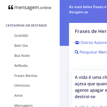
mensagem
As mais belas frases 
.online
#inspire-se
CATEGORIAS EM DESTAQUE
Frases de He
Gratidão
Outros Autore
Bom Dia
Pesquisar Men
Boa Noite
Reflexão
Frases Bonitas
A vida é uma c
açesa que qua
Otimismo
agente apagar e
Amor
destroi-se
Mensagens