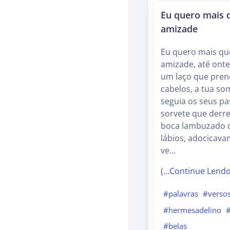
Eu quero mais 
amizade
Eu quero mais qu
amizade, até ont
um laço que pren
cabelos, a tua s
seguia os seus pa
sorvete que derre
boca lambuzado 
lábios, adocicav
ve…
(…Continue Lend
#palavras
#verso
#hermesadelino
#belas