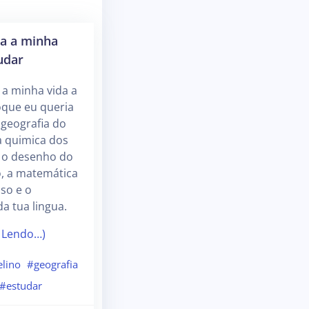
da a minha
udar
 a minha vida a
oque eu queria
 geografia do
a quimica dos
, o desenho do
o, a matemática
iso e o
a tua lingua.
 Lendo…)
lino
#geografia
#estudar