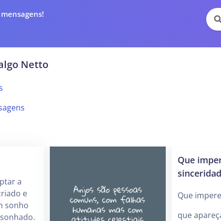
e mensagens!
algo Netto
s
sagens
Que imper
sincerida
ptar a
riado e
Que impere 
um sonho
que apareç
 sonhado.