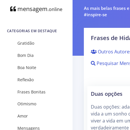
mensagem
As mais belas frases 
.online
#inspire-se
CATEGORIAS EM DESTAQUE
Frases de Hid
Gratidão
Outros Autore
Bom Dia
Pesquisar Men
Boa Noite
Reflexão
Frases Bonitas
Duas opções
Otimismo
Duas opções: ada
vida a um sonho c
Amor
viver a vida em 
verdadeiramente
Mensagens