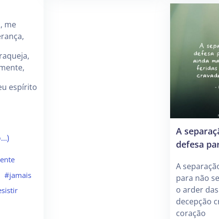
a, me
erança,
raqueja,
 mente,
eu espírito
A separaç
o…)
defesa par
ente
A separaçã
#jamais
para não se
o arder das
sistir
decepção c
coração