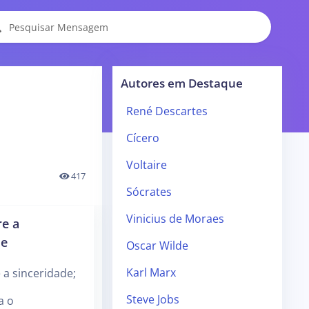
Autores em Destaque
René Descartes
Cícero
Voltaire
417
Sócrates
Vinicius de Moraes
e a
de
Oscar Wilde
Karl Marx
a sinceridade;
Steve Jobs
a o