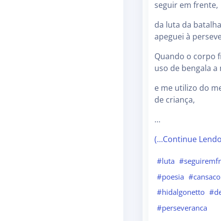
seguir em frente,
da luta da batalh
apeguei à persev
Quando o corpo f
uso de bengala a
e me utilizo do m
de criança,
…
(…Continue Lend
#luta
#seguiremfr
#poesia
#cansaco
#hidalgonetto
#de
#perseveranca