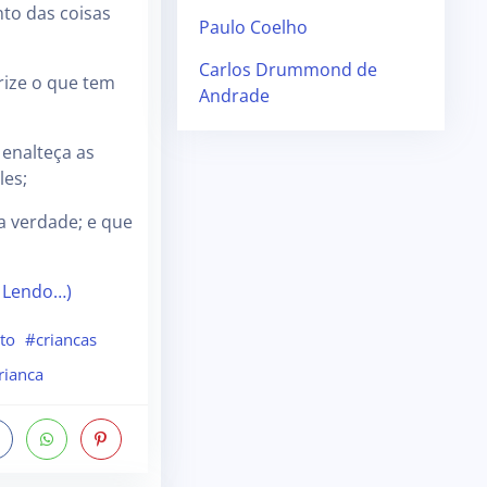
to das coisas
Paulo Coelho
Carlos Drummond de
rize o que tem
Andrade
enalteça as
les;
 a verdade; e que
 Lendo…)
to
#criancas
rianca