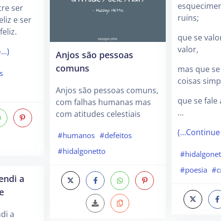
esquecimen
tre ser
ruins;
liz e ser
eliz.
que se valo
valor,
o…)
Anjos são pessoas
comuns
mas que se 
s
coisas simp
Anjos são pessoas comuns,
que se fale
com falhas humanas mas
…
com atitudes celestiais
(…Continue
#humanos
#defeitos
#hidalgonetto
#hidalgonet
#poesia
#c
endi a
e
di a