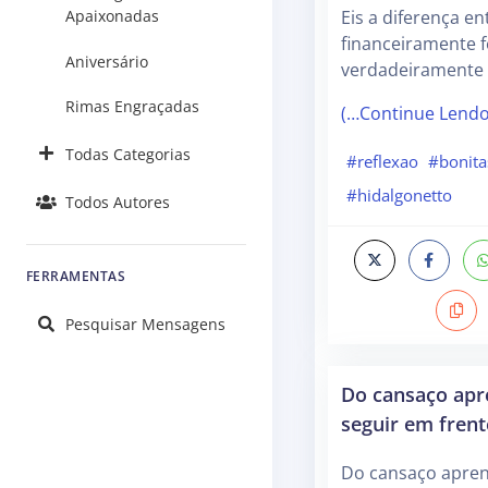
Apaixonadas
Eis a diferença en
financeiramente fe
Aniversário
verdadeiramente f
Rimas Engraçadas
(…Continue Lend
Todas Categorias
#reflexao
#bonita
#hidalgonetto
Todos Autores
FERRAMENTAS
Pesquisar Mensagens
Do cansaço apr
seguir em frent
Do cansaço apren