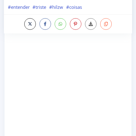
#entender
#triste
#hilzw
#coisas