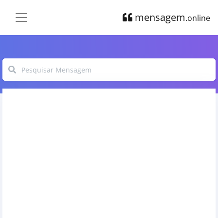
mensagem
.online