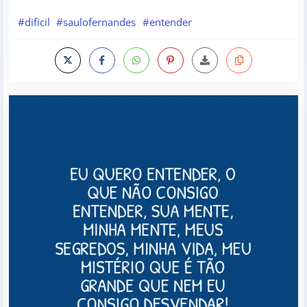
#dificil
#saulofernandes
#entender