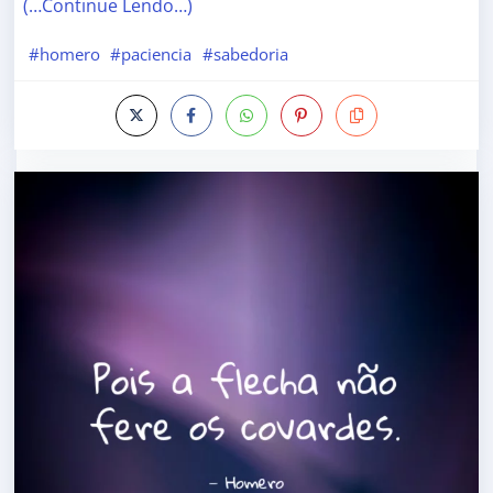
(…Continue Lendo…)
#homero
#paciencia
#sabedoria