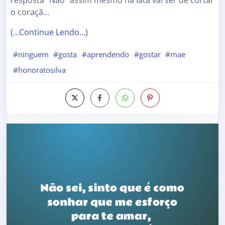
resposta “Não” assim mesmo na lata vai ser de cortar
o coraçã…
(…Continue Lendo…)
#ninguem
#gosta
#aprendendo
#gostar
#mae
#honoratosilva