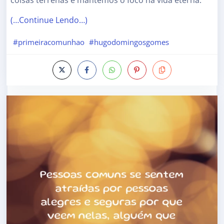
coisas terrenas e mantemos o foco na vida eterna.
(…Continue Lendo…)
#primeiracomunhao
#hugodomingosgomes