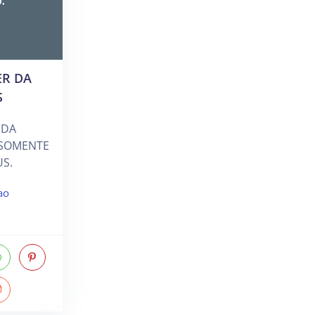
ER DA
S
 DA
 SOMENTE
S.
ao