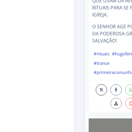
QUE USAM DA RE
RITUAIS PARA SE 
IGREJA.
O SENHOR AGE P
DA PODEROSA GR
SALVAÇÃO!
#rituais
#hugofer
#trance
#primeiracomunh