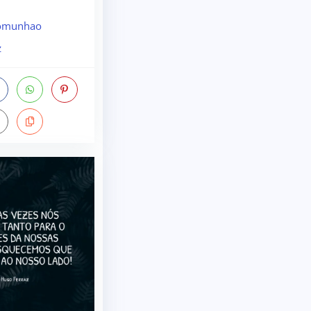
comunhao
z