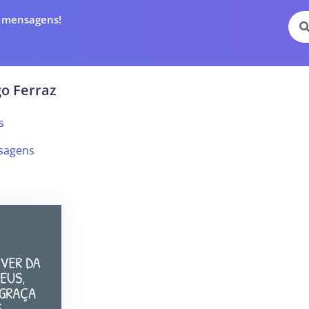
e mensagens!
o Ferraz
s
sagens