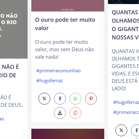
QUANTAS 
O ouro pode ter muito
OLHAMOS
valor
O GIGANT
NOSSAS V
O ouro pode ter muito
valor, mas sem Deus não
QUANTAS V
vale nada!
OLHAMOS T
GIGANTES 
 NÃO É
#primeiracomunhao
VIDAS, E 
RIO DE
#hugoferraz
DEUS ESTÁ
LADO!
ÃO É
#hugoferra
 DE DEUS.
#primeira
ao