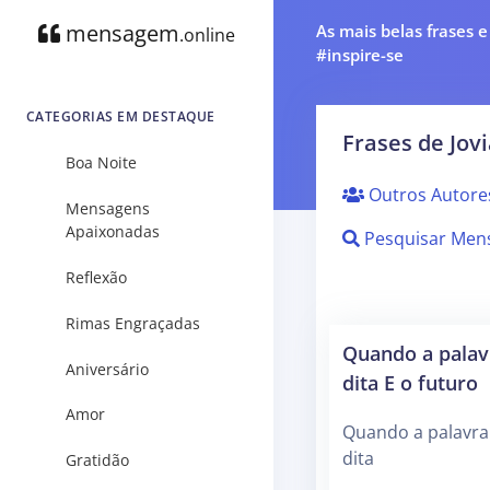
mensagem
As mais belas frases 
.online
#inspire-se
CATEGORIAS EM DESTAQUE
Frases de Jov
Boa Noite
Outros Autore
Mensagens
Apaixonadas
Pesquisar Men
Reflexão
Rimas Engraçadas
Quando a palav
Aniversário
dita E o futuro
Amor
Quando a palavra
dita
Gratidão