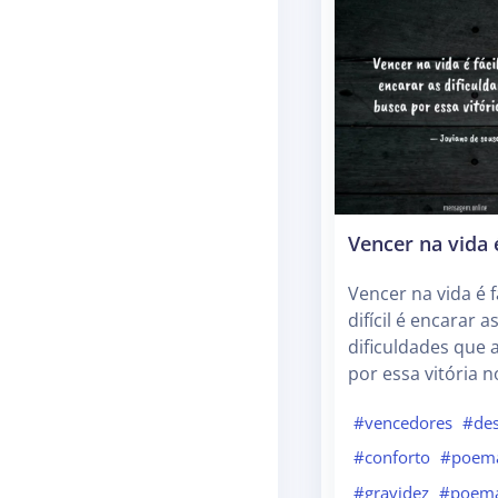
Vencer na vida é
Vencer na vida é f
difícil é encarar a
dificuldades que 
por essa vitória n
#vencedores
#des
#conforto
#poem
#gravidez
#poem