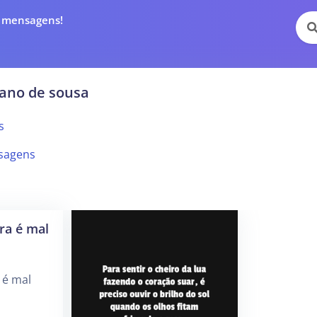
e mensagens!
iano de sousa
s
sagens
ra é mal
 é mal