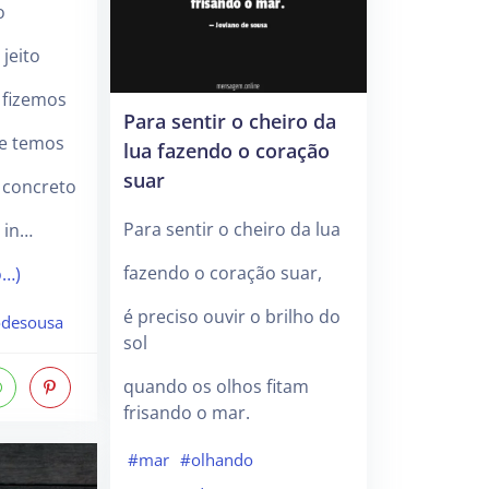
o
jeito
 fizemos
Para sentir o cheiro da
e temos
lua fazendo o coração
suar
 concreto
Para sentir o cheiro da lua
 in…
fazendo o coração suar,
o…)
é preciso ouvir o brilho do
odesousa
sol
quando os olhos fitam
frisando o mar.
#mar
#olhando