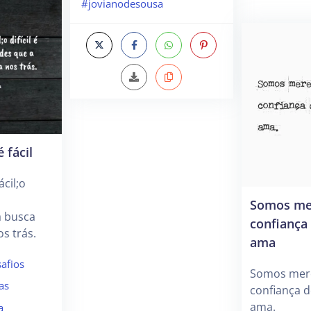
#jovianodesousa
 fácil
ácil;o
s
Somos me
a busca
confiança
os trás.
ama
afios
Somos mer
as
confiança 
ama.
a