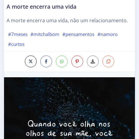
A morte encerra uma vida
A morte encerra uma vida, não um relacionamento.
#7meses
#mitchalbom
#pensamentos
#namoro
#curtos