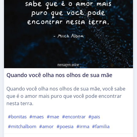
Quando você olha nos olhos de sua mãe
Quando você olha nos olhos de sua mãe, você sabe
que é o amor mais puro que você pode encontrar
nesta terra.
#bonitas
#maes
#mae
#encontrar
#pais
#mitchalbom
#amor
#poesia
#irma
#familia