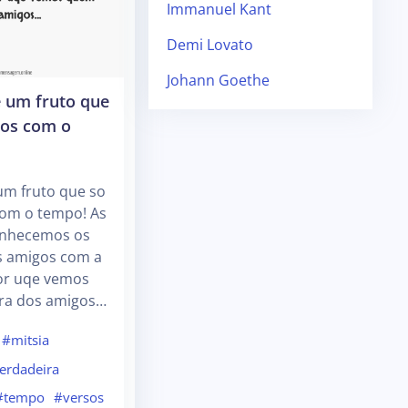
Immanuel Kant
Demi Lovato
Johann Goethe
 um fruto que
os com o
um fruto que so
om o tempo! As
onhecemos os
s amigos com a
por uqe vemos
ra dos amigos…
#mitsia
erdadeira
#tempo
#versos