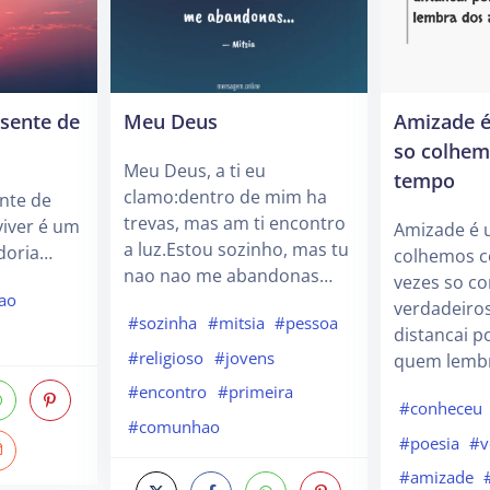
esente de
Meu Deus
Amizade é
so colhem
Meu Deus, a ti eu
tempo
clamo:dentro de mim ha
nte de
trevas, mas am ti encontro
viver é um
Amizade é 
a luz.Estou sozinho, mas tu
doria…
colhemos c
nao nao me abandonas…
vezes so c
ao
verdadeiro
#sozinha
#mitsia
#pessoa
distancai 
#religioso
#jovens
quem lemb
#encontro
#primeira
#conheceu
#comunhao
#poesia
#v
#amizade