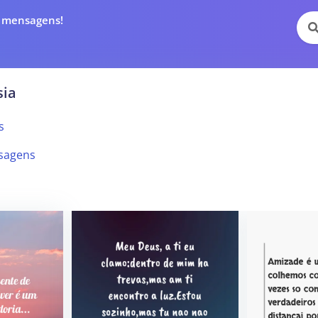
e mensagens!
sia
s
sagens