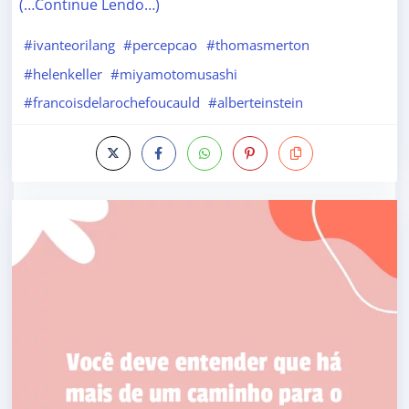
(…Continue Lendo…)
#ivanteorilang
#percepcao
#thomasmerton
#helenkeller
#miyamotomusashi
#francoisdelarochefoucauld
#alberteinstein