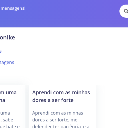
e mensagens!
onike
s
sagens
com uma
Aprendi com as minhas
ha
dores a ser forte
m uma
Aprendi com as minhas
, sabe
dores a ser forte, me
ue bate e
defender ter paciência, e a