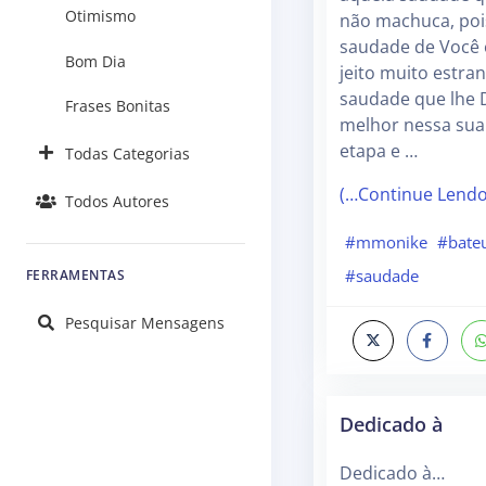
Otimismo
não machuca, pois
saudade de Você 
Bom Dia
jeito muito estr
saudade que lhe 
Frases Bonitas
melhor nessa sua
etapa e …
Todas Categorias
(…Continue Lend
Todos Autores
#mmonike
#bate
#saudade
FERRAMENTAS
Pesquisar Mensagens
Dedicado à
Dedicado à…