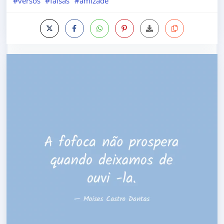
#versos
#falsas
#amizade