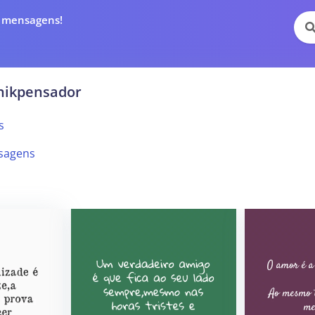
e mensagens!
nikpensador
s
sagens