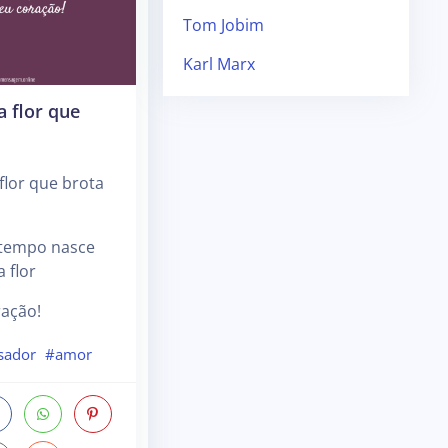
Tom Jobim
Karl Marx
a flor que
flor que brota
tempo nasce
 flor
ação!
sador
#amor