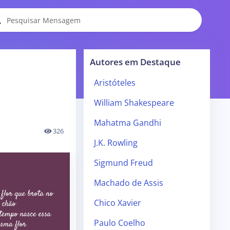
Autores em Destaque
Aristóteles
William Shakespeare
Mahatma Gandhi
326
J.K. Rowling
Sigmund Freud
Machado de Assis
Chico Xavier
Paulo Coelho