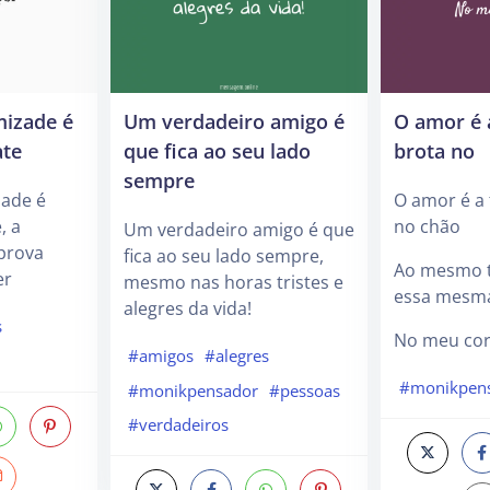
mizade é
Um verdadeiro amigo é
O amor é 
ate
que fica ao seu lado
brota no
sempre
zade é
O amor é a 
, a
no chão
Um verdadeiro amigo é que
 prova
fica ao seu lado sempre,
Ao mesmo 
er
mesmo nas horas tristes e
essa mesma
alegres da vida!
s
No meu cor
#amigos
#alegres
#monikpen
#monikpensador
#pessoas
#verdadeiros