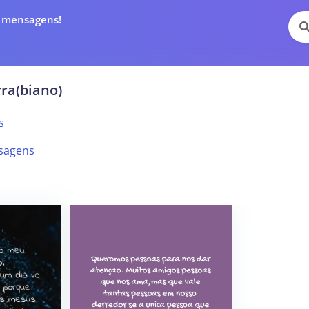
e mensagens!
ra(biano)
s
sagens