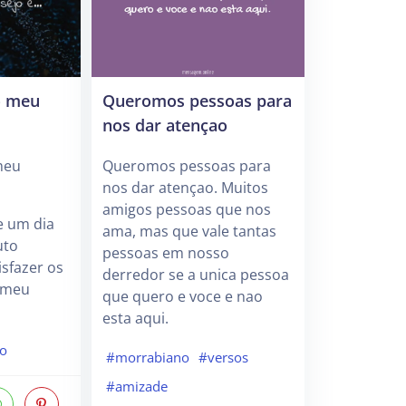
o meu
Queromos pessoas para
nos dar atençao
meu
Queromos pessoas para
nos dar atençao. Muitos
amigos pessoas que nos
e um dia
ama, mas que vale tantas
uto
pessoas em nosso
sfazer os
derredor se a unica pessoa
 meu
que quero e voce e nao
esta aqui.
no
#morrabiano
#versos
#amizade