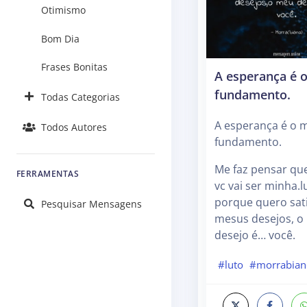
Otimismo
Bom Dia
Frases Bonitas
A esperança é 
fundamento.
Todas Categorias
A esperança é o 
Todos Autores
fundamento.
Me faz pensar qu
FERRAMENTAS
vc vai ser minha.l
porque quero sati
Pesquisar Mensagens
mesus desejos, o
desejo é… você.
#luto
#morrabia