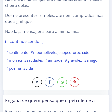
cheiro delas;
Dê-me presentes, simples, até nem comprados mas
que signifique!
Não faça mensagens para a minha mi…
(…Continue Lendo…)
#sentimento
#mouraoliveirajoaopedrorochade
#morreu
#saudades
#amizade
#gravidez
#amigo
#poema
#vida
Engana-se quem pensa que o petróleo é a
Engana-se quem pensa que o petróleo é a maior