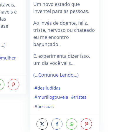
Um novo estado que
táveis,
inventei para as pessoas.
iáveis e
das
Ao invés de doente, feliz,
uase
triste, nervoso ou chateado
eu me encontro
bagunçado..
o…)
É, experimenta dizer isso,
#mulher
um dia você vai s…
(…Continue Lendo…)
#desiludidas
#murillogouveia
#tristes
#pessoas