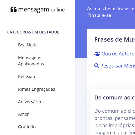
mensagem
As mais belas frases 
.online
#inspire-se
CATEGORIAS EM DESTAQUE
Frases de Mur
Boa Noite
Outros Autore
Mensagens
Apaixonadas
Pesquisar Men
Reflexão
Rimas Engraçadas
Do comum ao c
Aniversário
Do comum ao clic
Amor
prontas, pensame
ideias impróprias
Gratidão
imagem e aparên