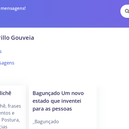
e mensagens!
illo Gouveia
s
sagens
lichê
Bagunçado Um novo
estado que inventei
hê, frases
para as pessoas
ntos e
. Postura,
_Bagunçado
cias