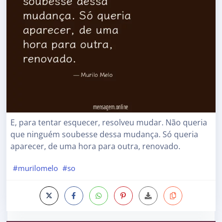
E, para tentar esquecer, resolveu mudar. Não queria
que ninguém soubesse dessa mudança. Só queria
aparecer, de uma hora para outra, renovado.
#murilomelo
#so