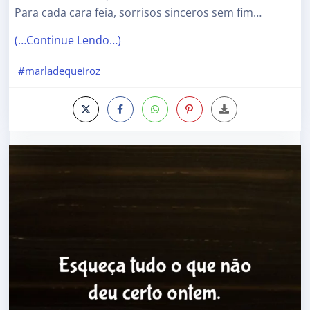
Para cada cara feia, sorrisos sinceros sem fim…
(…Continue Lendo…)
#marladequeiroz