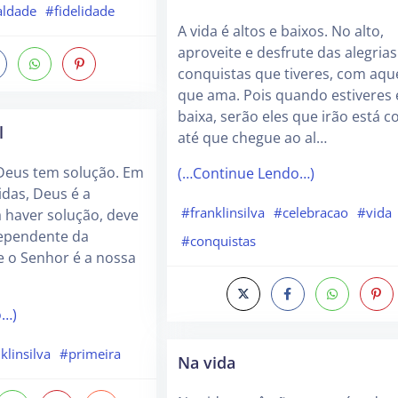
aldade
#fidelidade
A vida é altos e baixos. No alto,
aproveite e desfrute das alegrias
conquistas que tiveres, com aqu
que ama. Pois quando estiveres
baixa, serão eles que irão está c
l
até que chegue ao al…
 Deus tem solução. Em
(…Continue Lendo…)
das, Deus é a
#franklinsilva
#celebracao
#vida
 haver solução, deve
dependente da
#conquistas
ue o Senhor é a nossa
o…)
klinsilva
#primeira
Na vida