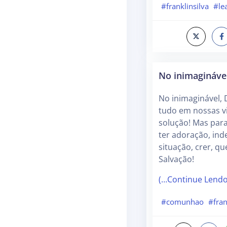
#franklinsilva
#le
No inimagináve
No inimaginável,
tudo em nossas vi
solução! Mas para
ter adoração, in
situação, crer, q
Salvação!
(…Continue Lend
#comunhao
#fran