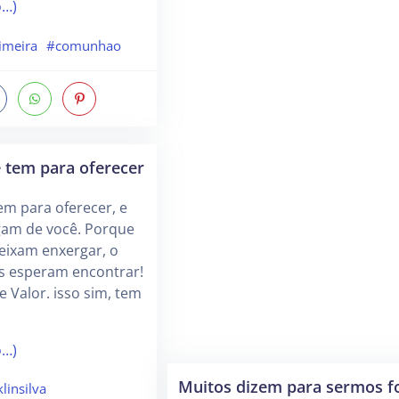
o…)
imeira
#comunhao
 tem para oferecer
em para oferecer, e
gam de você. Porque
eixam enxergar, o
s esperam encontrar!
e Valor. isso sim, tem
o…)
Muitos dizem para sermos f
linsilva