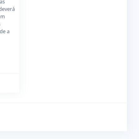
 as
deverá
 em
s
de a