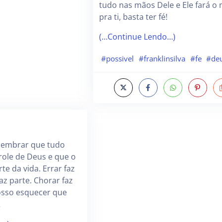
tudo nas mãos Dele e Ele fará o
pra ti, basta ter fé!
(…Continue Lendo…)
#possivel
#franklinsilva
#fe
#de
 lembrar que tudo
role de Deus e que o
te da vida. Errar faz
az parte. Chorar faz
osso esquecer que
…