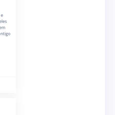
 e
eles
 em
ontigo