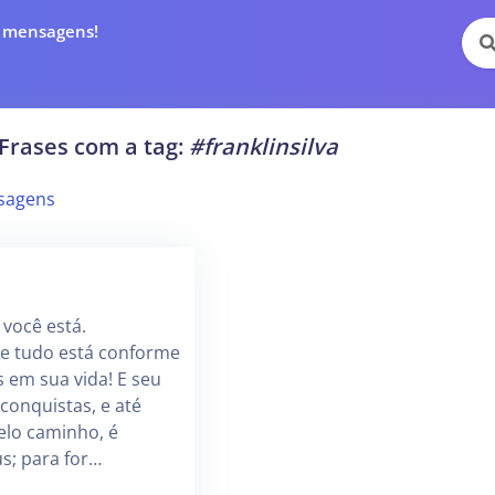
e mensagens!
Frases com a tag:
#franklinsilva
sagens
 você está.
ue tudo está conforme
 em sua vida! E seu
 conquistas, e até
elo caminho, é
s; para for…