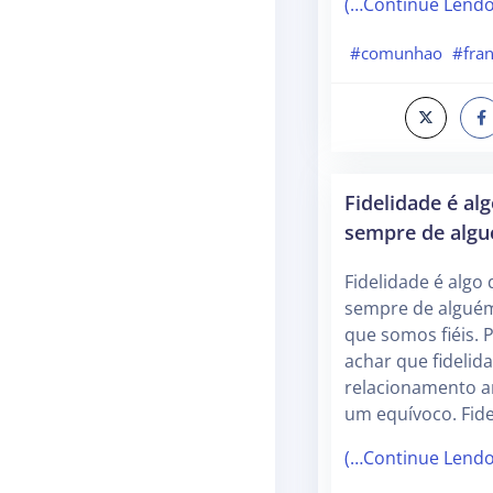
(…Continue Lend
#comunhao
#fran
Fidelidade é al
sempre de alg
Fidelidade é algo
sempre de algué
que somos fiéis.
achar que fideli
relacionamento a
um equívoco. Fid
(…Continue Lend