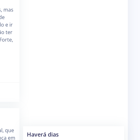
s, mas
de
o e ir
o ter
Forte,
l, que
Haverá dias
nça em