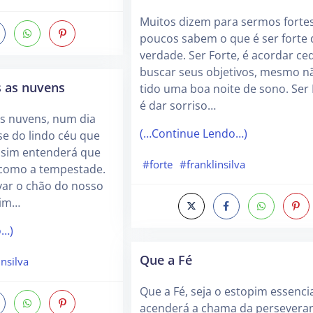
Muitos dizem para sermos forte
poucos sabem o que é ser forte 
verdade. Ser Forte, é acordar ced
buscar seus objetivos, mesmo nã
 as nuvens
tido uma boa noite de sono. Ser 
é dar sorriso…
s nuvens, num dia
(…Continue Lendo…)
se do lindo céu que
assim entenderá que
#forte
#franklinsilva
o como a tempestade.
var o chão do nosso
sim…
o…)
Que a Fé
insilva
Que a Fé, seja o estopim essencia
acenderá a chama da persevera