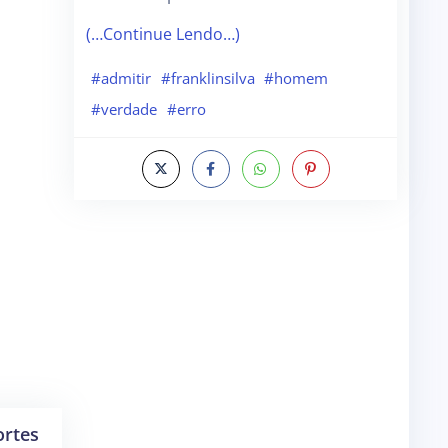
(…Continue Lendo…)
#admitir
#franklinsilva
#homem
#verdade
#erro
ortes