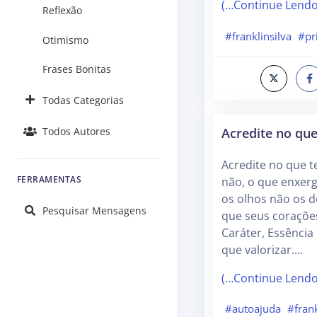
(…Continue Lend
Reflexão
#franklinsilva
#pr
Otimismo
Frases Bonitas
Todas Categorias
Acredite no que
Todos Autores
Acredite no que t
FERRAMENTAS
não, o que enxer
os olhos não os d
Pesquisar Mensagens
que seus coraçõe
Caráter, Essência 
que valorizar.…
(…Continue Lend
#autoajuda
#frank