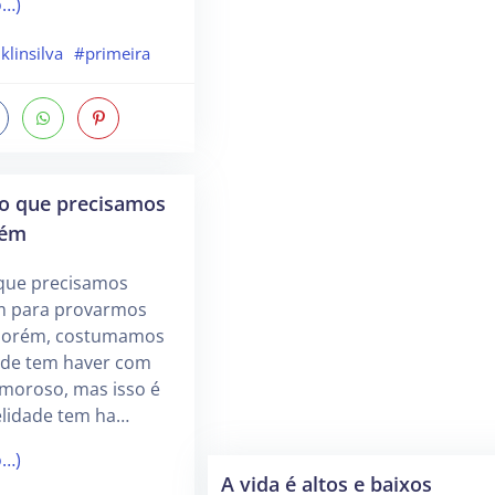
o…)
klinsilva
#primeira
go que precisamos
uém
 que precisamos
m para provarmos
 Porém, costumamos
dade tem haver com
moroso, mas isso é
elidade tem ha…
o…)
A vida é altos e baixos