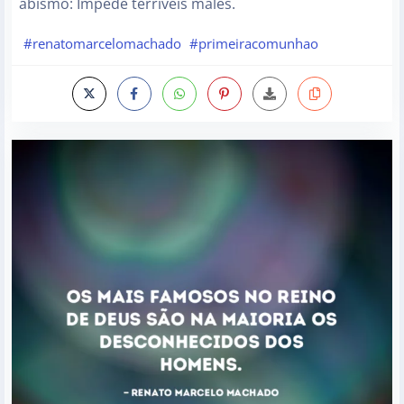
abismo: Impede terríveis males.
#renatomarcelomachado
#primeiracomunhao