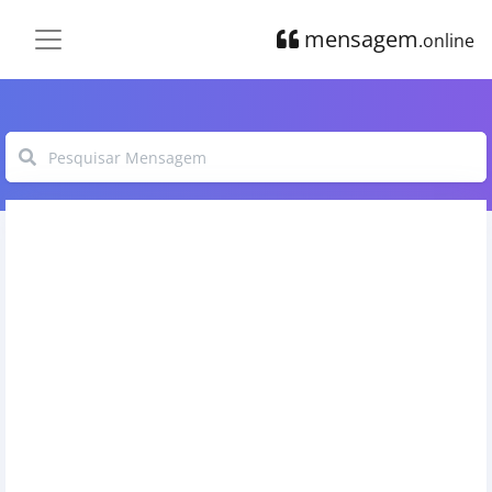
mensagem
.online