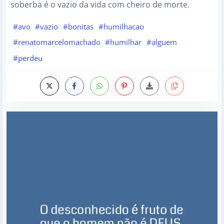
soberba é o vazio da vida com cheiro de morte.
#avo
#vazio
#bonitas
#humilhacao
#renatomarcelomachado
#humilhar
#alguem
#perdeu