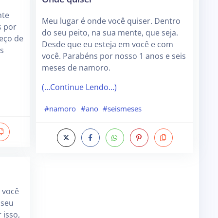
nte
Meu lugar é onde você quiser. Dentro
s por
do seu peito, na sua mente, que seja.
eço de
Desde que eu esteja em você e com
is
você. Parabéns por nosso 1 anos e seis
meses de namoro.
(…Continue Lendo…)
#namoro
#ano
#seismeses
e você
 seu
 isso,