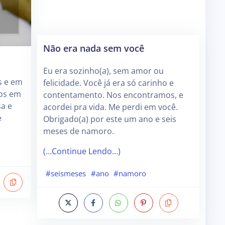
Não era nada sem você
Eu era sozinho(a), sem amor ou
s e em
felicidade. Você já era só carinho e
mos em
contentamento. Nos encontramos, e
a e
acordei pra vida. Me perdi em você.
e
Obrigado(a) por este um ano e seis
meses de namoro.
(…Continue Lendo…)
#seismeses
#ano
#namoro