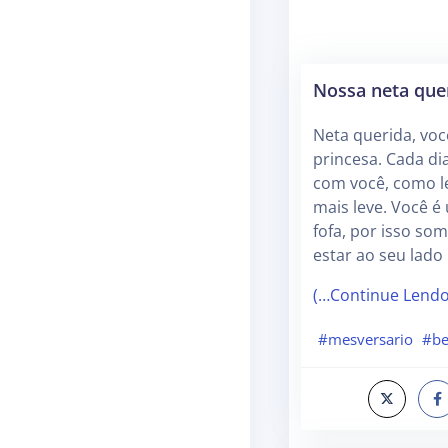
Nossa neta que
Neta querida, vo
princesa. Cada d
com você, como le
mais leve. Você é
fofa, por isso som
estar ao seu lado
(…Continue Lend
#mesversario
#b