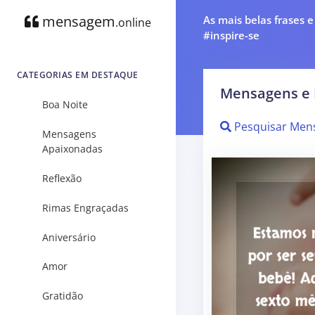
mensagem
As mais belas frases 
.online
#inspire-se
CATEGORIAS EM DESTAQUE
Mensagens e 
Boa Noite
Pesquisar Men
Mensagens
Apaixonadas
Reflexão
Rimas Engraçadas
Aniversário
Amor
Gratidão