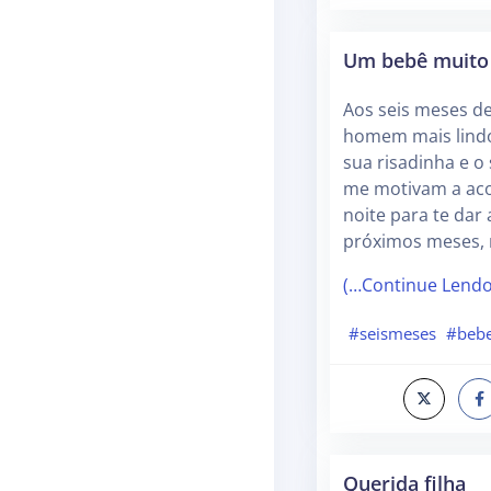
Um bebê muito 
Aos seis meses de 
homem mais lindo
sua risadinha e o
me motivam a aco
noite para te dar
próximos meses,
(…Continue Lend
#seismeses
#beb
Querida filha