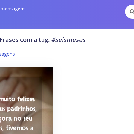
e mensagens!
Frases com a tag:
#seismeses
sagens