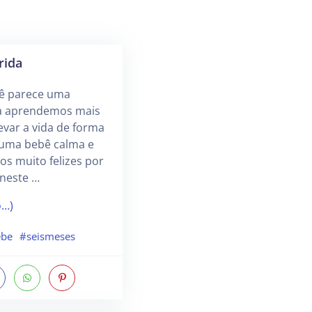
rida
cê parece uma
ia aprendemos mais
var a vida de forma
 uma bebê calma e
os muito felizes por
 neste …
o…)
ebe
#seismeses