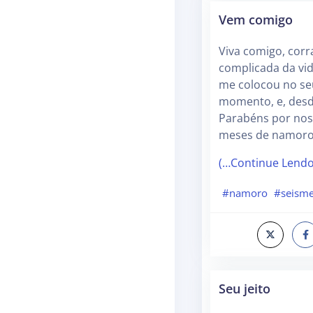
Vem comigo
Viva comigo, corr
complicada da vid
me colocou no se
momento, e, desd
Parabéns por nos
meses de namoro
(…Continue Lend
#namoro
#seism
Seu jeito