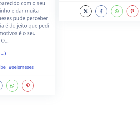
 parecido com o seu
inho e dar muita
 meses pude perceber
a é do jeito que pedi
motivos é o seu
! O…
o…)
ebe
#seismeses