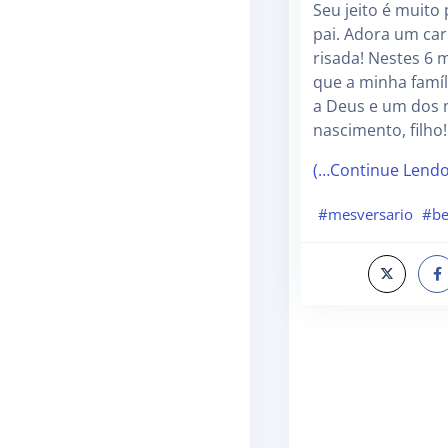
Seu jeito é muito
pai. Adora um car
risada! Nestes 6
que a minha famíli
a Deus e um dos 
nascimento, filho
(…Continue Lend
#mesversario
#b