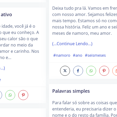
Deixa tudo pra lá. Vamos em fre
ativo
com nosso amor. Sejamos felize
mais tempo. Estamos só no com
idade, você já é o
nossa história. Feliz um ano e se
 que eu conheço. A
meses de namoro, meu amor.
 seu calor são o que
(…Continue Lendo…)
rdar no meio da
 amor e carinho. Nos
#namoro
#ano
#seismeses
 no e…
o…)
e
Palavras simples
Para falar só sobre as coisas qu
entenderia, eu precisaria dizer o
nome e o do resto da família. Por