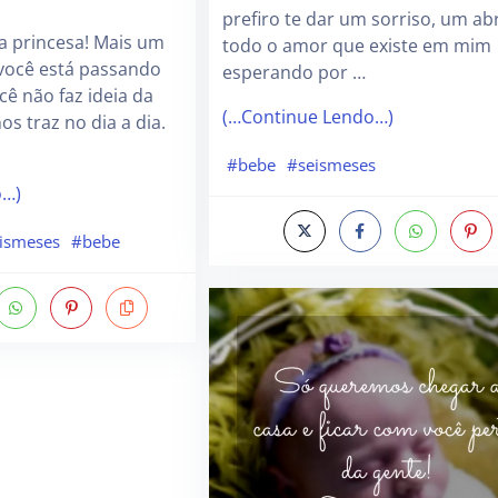
prefiro te dar um sorriso, um ab
a princesa! Mais um
todo o amor que existe em mim
você está passando
esperando por …
cê não faz ideia da
(…Continue Lendo…)
os traz no dia a dia.
#bebe
#seismeses
o…)
ismeses
#bebe