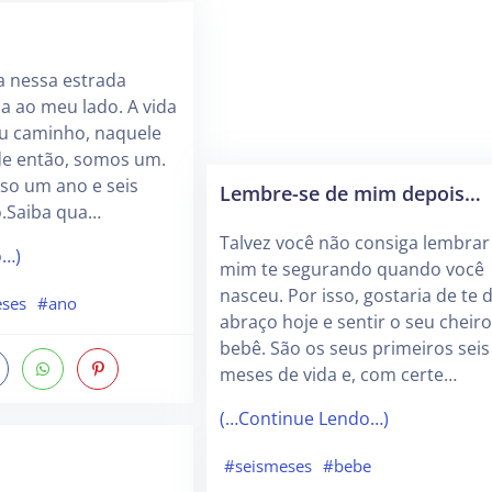
a nessa estrada
a ao meu lado. A vida
u caminho, naquele
e então, somos um.
so um ano e seis
Lembre-se de mim depois…
.Saiba qua…
Talvez você não consiga lembrar
o…)
mim te segurando quando você
nasceu. Por isso, gostaria de te
eses
#ano
abraço hoje e sentir o seu cheir
bebê. São os seus primeiros seis
meses de vida e, com certe…
(…Continue Lendo…)
#seismeses
#bebe