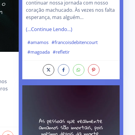
continuar nossa jornada com nosso
coração machucado. Às vezes nos falta
esperança, mas alguém…
(…Continue Lendo…)
#amamos
#francoisdebitencourt
#magoada
#refletir
mos
tros