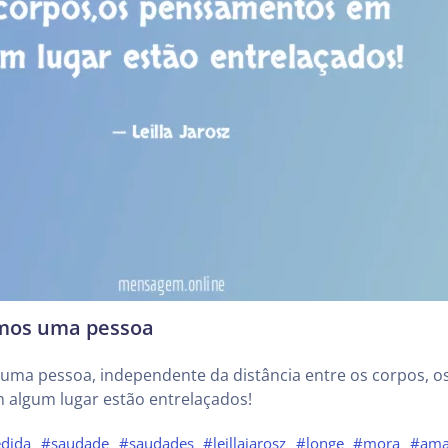
os uma pessoa
a pessoa, independente da distância entre os corpos, o
algum lugar estão entrelaçados!
dida
#saudade
#saudades
#leillajarosz
#longe
#mora
#am