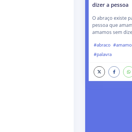
dizer a pessoa
O abraço existe 
pessoa que amam
amamos sem dize
#abraco
#amamo
#palavra