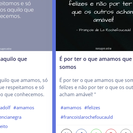
 aquilo que
É por ter o que amamos que
somos
quilo que amamos, só
É por ter o que amamos que so
e respeitamos e só
felízes e não por ter o que os ou
lo que conhecemos.
acham amável! "
adolf
#amamos
#amamos
#felizes
encianegra
#francoislarochefoucauld
eito