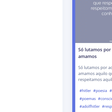
Só lutamos por
amamos
Só lutamos por a
amamos aquilo qu
respeitamos aqui
#hitler
#poesia
#
#poemas
#consci
#adolfhitler
#resp