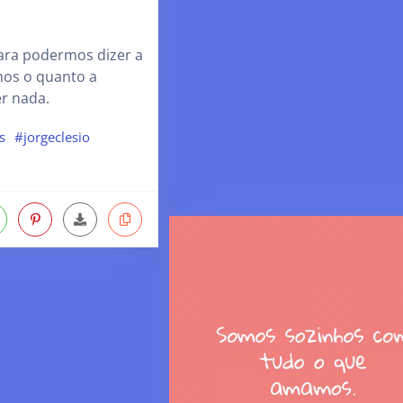
para podermos dizer a
os o quanto a
r nada.
s
#jorgeclesio