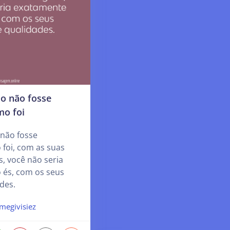
do não fosse
o foi
 não fosse
foi, com as suas
as, você não seria
és, com os seus
des.
megivisiez