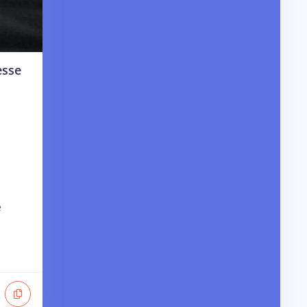
esse
e