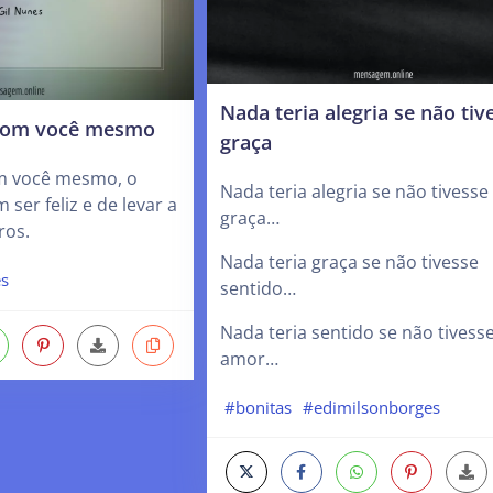
Nada teria alegria se não tiv
 com você mesmo
graça
m você mesmo, o
Nada teria alegria se não tivesse
m ser feliz e de levar a
graça…
ros.
Nada teria graça se não tivesse
es
sentido…
Nada teria sentido se não tivess
amor…
#bonitas
#edimilsonborges