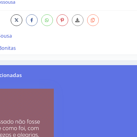
ossousa
Sousa
Bonitas
cionadas