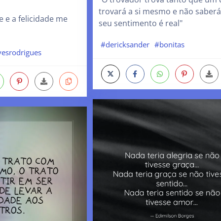
trovará a si mesmo e não saberá
 e a felicidade me
seu sentimento é real"
#dericksander
#bonitas
vesrodrigues