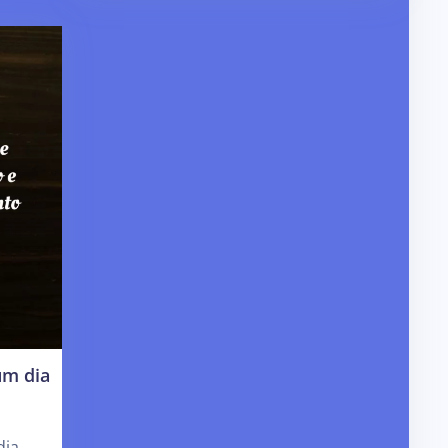
um dia
dia