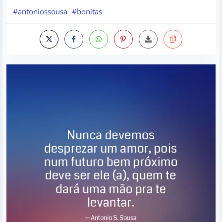
#antoniossousa
#bonitas