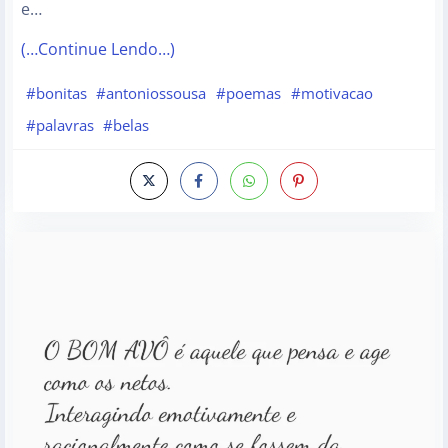
e…
(…Continue Lendo…)
#bonitas
#antoniossousa
#poemas
#motivacao
#palavras
#belas