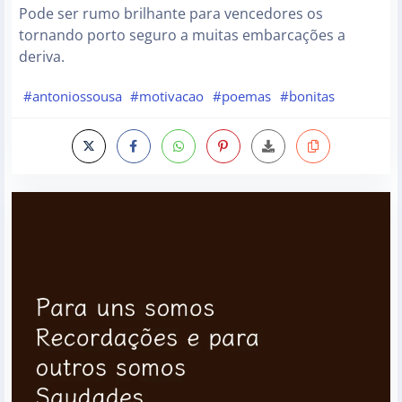
Pode ser rumo brilhante para vencedores os
tornando porto seguro a muitas embarcações a
deriva.
#antoniossousa
#motivacao
#poemas
#bonitas