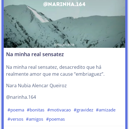
Na minha real sensatez
Na minha real sensatez, desacredito que há
realmente amor que me cause “embriaguez”.
Nara Nubia Alencar Queiroz
@narinha.164
#poema
#bonitas
#motivacao
#gravidez
#amizade
#versos
#amigos
#poemas