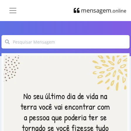
mensagem
.online