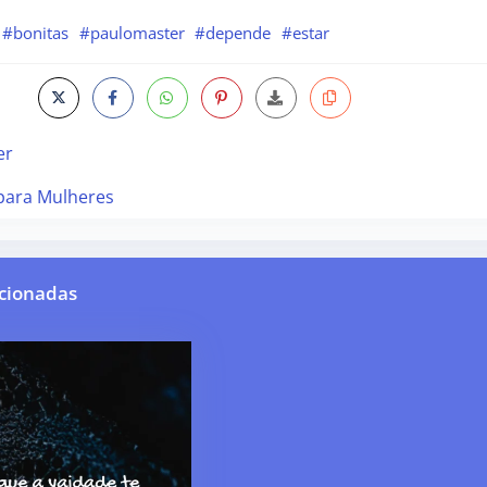
#bonitas
#paulomaster
#depende
#estar
er
para Mulheres
cionadas