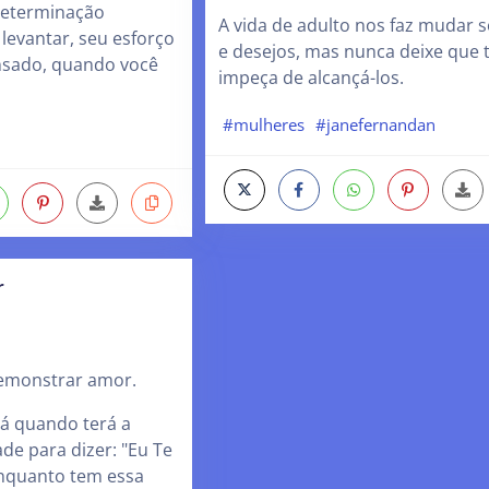
determinação
A vida de adulto nos faz mudar 
 levantar, seu esforço
e desejos, mas nunca deixe que 
nsado, quando você
impeça de alcançá-los.
#mulheres
#janefernandan
r
emonstrar amor.
á quando terá a
de para dizer: "Eu Te
nquanto tem essa