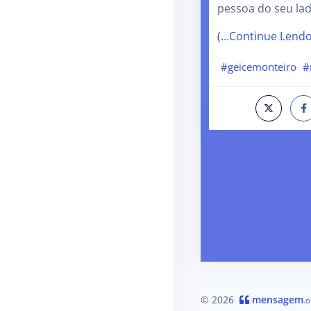
pessoa do seu la
(…Continue Lend
#geicemonteiro
#
© 2026
mensagem
.o