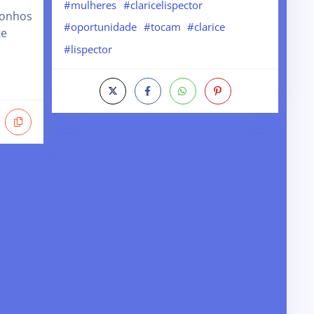
#mulheres
#claricelispector
sonhos
#oportunidade
#tocam
#clarice
te
#lispector