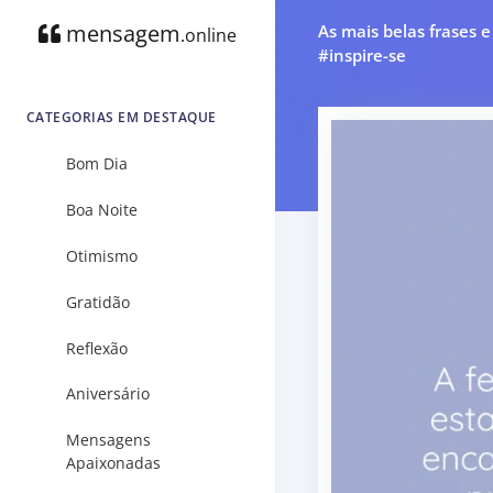
mensagem
As mais belas frases 
.online
#inspire-se
CATEGORIAS EM DESTAQUE
Bom Dia
Boa Noite
Otimismo
Gratidão
Reflexão
Aniversário
Mensagens
Apaixonadas