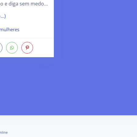
do e diga sem medo…
o…)
mulheres
nline