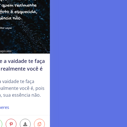
 a vaidade te faça
realmente você é
 vaidade te faça
almente você é, pois
a, sua essência não.
eres