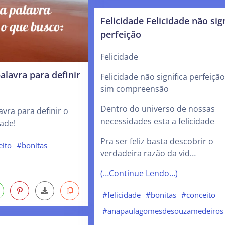
Felicidade Felicidade não sig
perfeição
Felicidade
alavra para definir
Felicidade não significa perfeiçã
sim compreensão
Dentro do universo de nossas
avra para definir o
necessidades esta a felicidade
dade!
Pra ser feliz basta descobrir o
eito
#bonitas
verdadeira razão da vid…
(…Continue Lendo…)
#felicidade
#bonitas
#conceito
#anapaulagomesdesouzamedeiros