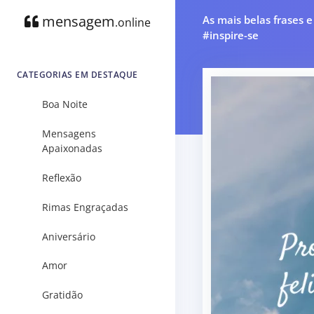
mensagem
As mais belas frases 
.online
#inspire-se
CATEGORIAS EM DESTAQUE
Boa Noite
Mensagens
Apaixonadas
Reflexão
Rimas Engraçadas
Aniversário
Amor
Gratidão