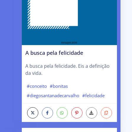
A busca pela felicidade
A busca pela felicidade. Eis a definição
da vida.
#conceito
#bonitas
#diegosantanadecarvalho
#felicidade