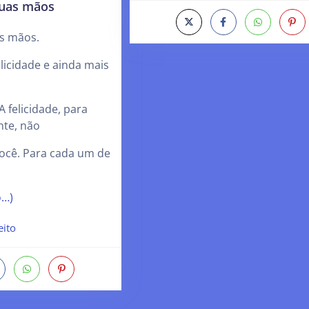
suas mãos
as mãos.
 felicidade e ainda mais
 felicidade, para
te, não
ocê. Para cada um de
o…)
eito