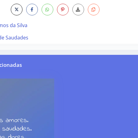
mos da Silva
 de Saudades
cionadas