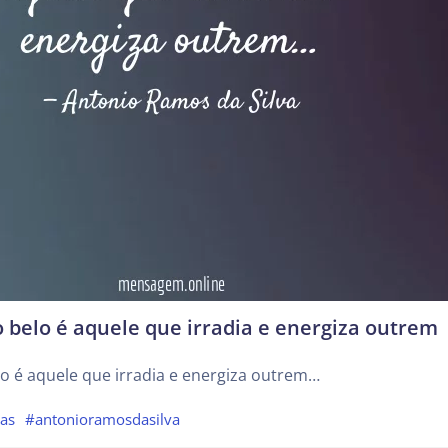
belo é aquele que irradia e energiza outrem
o é aquele que irradia e energiza outrem…
tas
#antonioramosdasilva