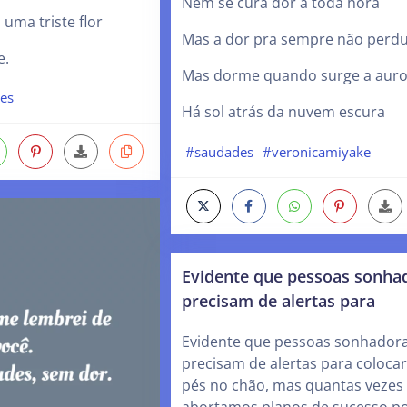
Nem se cura dor a toda hora
 uma triste flor
Mas a dor pra sempre não perd
e.
Mas dorme quando surge a auro
pes
Há sol atrás da nuvem escura
#saudades
#veronicamiyake
Evidente que pessoas sonha
precisam de alertas para
Evidente que pessoas sonhador
precisam de alertas para colocar
pés no chão, mas quantas vezes
abortamos planos de sucesso p