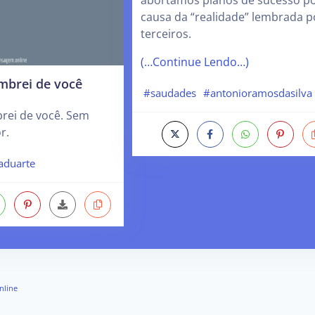
causa da “realidade” lembrada p
terceiros.
(…Continue Lendo…)
mbrei de você
#saudades
#antonioramosdasilva
rei de você. Sem
r.
aduarte
nline