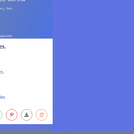
es.
.
s.
des