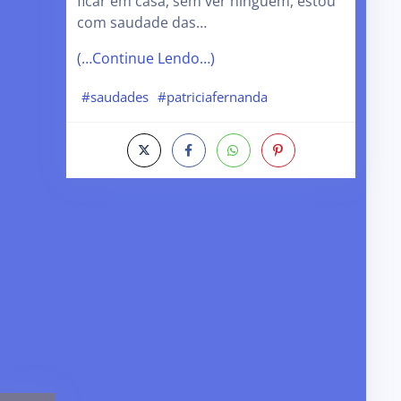
ficar em casa, sem ver ninguém, estou
com saudade das…
(…Continue Lendo…)
#saudades
#patriciafernanda