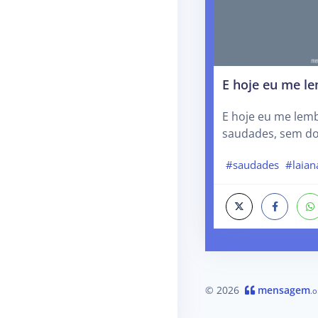
E hoje eu me le
E hoje eu me lemb
saudades, sem do
#saudades
#laian
© 2026
mensagem
.o