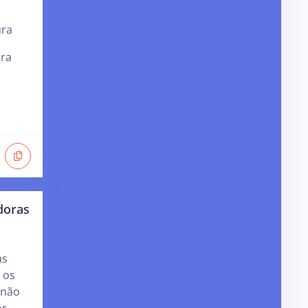
ura
ra
doras
as
 os
 não
or