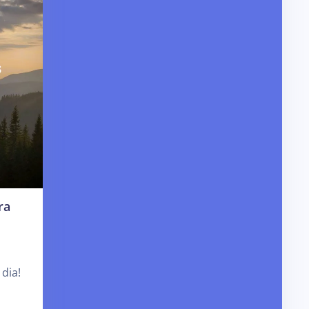
ra
dia!