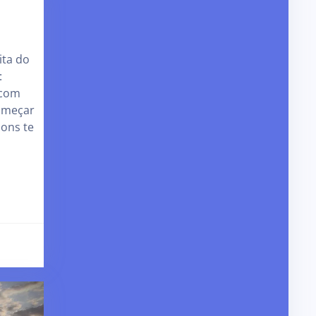
ita do
:
 com
começar
ons te