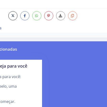
a
cionadas
eja para você
a para você:
pelo, uma
começar.