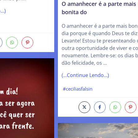
O amanhecer é a parte mais
o…)
bonita do
O amanhecer é a parte mais bon
dia porque é quando Deus te diz
Levante! Estou te presenteando
outra oportunidade de viver e 
novamente. Lembre-se: os dias b
dão felicidade, os …
(…Continue Lendo…)
#ceciliasfalsin