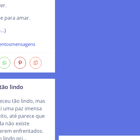
er.
e para amar.
o…)
entosmensagens
tão lindo
eceu tão lindo, mas
ti uma paz imensa
ito, até parece que
a não existe
erem enfrentados.
o lindo pri…