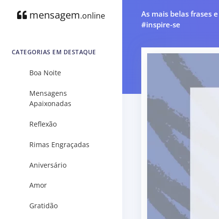
mensagem
As mais belas frases 
.online
#inspire-se
CATEGORIAS EM DESTAQUE
Boa Noite
Mensagens
Apaixonadas
Reflexão
Rimas Engraçadas
Aniversário
Amor
Gratidão